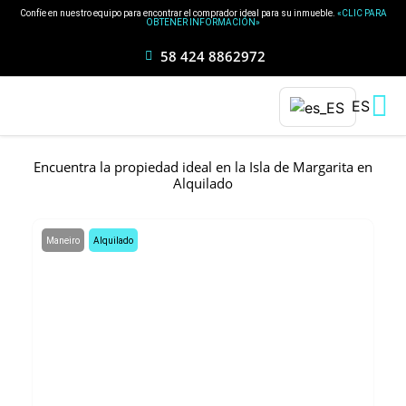
Ir
Confíe en nuestro equipo para encontrar el comprador ideal para su inmueble.
«CLIC PARA
OBTENER INFORMACIÓN»
al
contenido
58 424 8862972
ES
Encuentra la propiedad ideal en la Isla de Margarita en
Alquilado
Maneiro
Alquilado