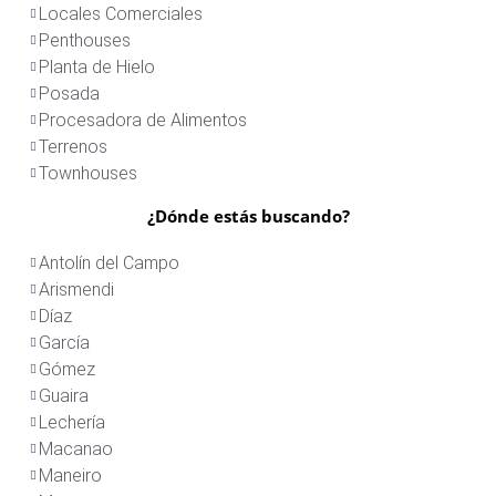
Locales Comerciales
Penthouses
Planta de Hielo
Posada
Procesadora de Alimentos
Terrenos
Townhouses
¿Dónde estás buscando?
Antolín del Campo
Arismendi
Díaz
García
Gómez
Guaira
Lechería
Macanao
Maneiro