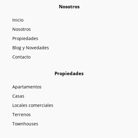
e
t
t
Nosotros
b
a
u
o
g
b
o
r
e
Inicio
k
a
m
Nosotros
Propiedades
Blog y Novedades
Contacto
Propiedades
Apartamentos
Casas
Locales comerciales
Terrenos
Townhouses