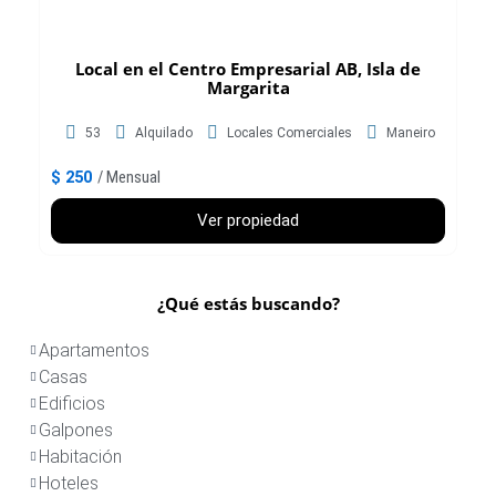
Local en el Centro Empresarial AB, Isla de
Margarita
53
Alquilado
Locales Comerciales
Maneiro
$ 250
/ Mensual
Ver propiedad
¿Qué estás buscando?
Apartamentos
Casas
Edificios
Galpones
Habitación
Hoteles