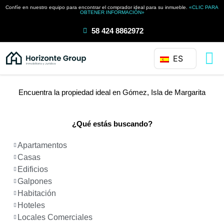
Ir
Confíe en nuestro equipo para encontrar el comprador ideal para su inmueble.
«CLIC PARA
OBTENER INFORMACIÓN»
al
contenido
58 424 8862972
ES
Encuentra la propiedad ideal en Gómez, Isla de Margarita
¿Qué estás buscando?
Apartamentos
Casas
Edificios
Galpones
Habitación
Hoteles
Locales Comerciales