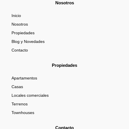
b
a
u
Nosotros
o
g
b
o
r
e
Inicio
k
a
m
Nosotros
Propiedades
Blog y Novedades
Contacto
Propiedades
Apartamentos
Casas
Locales comerciales
Terrenos
Townhouses
Contacto