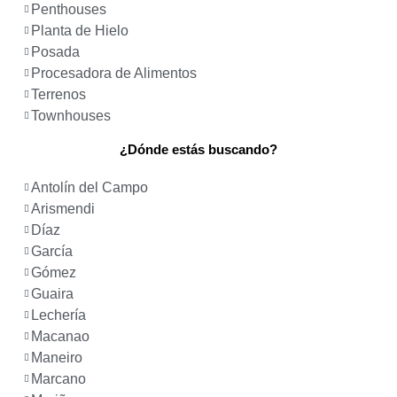
Penthouses
Planta de Hielo
Posada
Procesadora de Alimentos
Terrenos
Townhouses
¿Dónde estás buscando?
Antolín del Campo
Arismendi
Díaz
García
Gómez
Guaira
Lechería
Macanao
Maneiro
Marcano