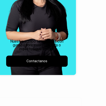
Nuestro equipo te atenderá con
gusto sobre cualquier duda o
inquietud que tengas.
Contactanos