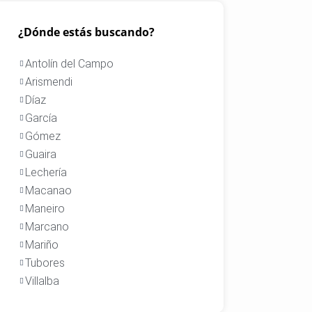
¿Dónde estás buscando?
Antolín del Campo
Arismendi
Díaz
García
Gómez
Guaira
Lechería
Macanao
Maneiro
Marcano
Mariño
Tubores
Villalba