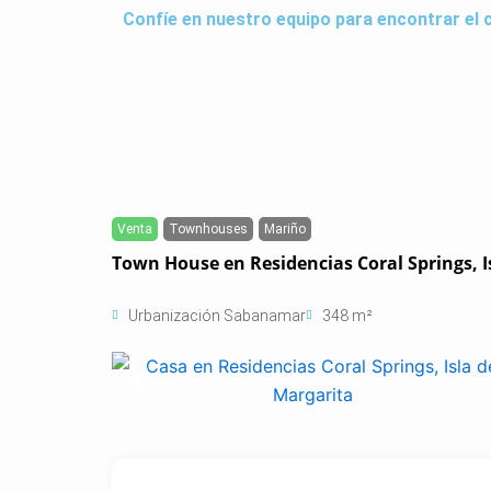
Ir
Confíe en nuestro equipo para encontrar el 
al
contenido
Venta
Townhouses
Mariño
Town House en Residencias Coral Springs, I
Urbanización Sabanamar
348 m²